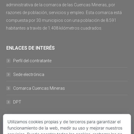
administrativa de la comarca de las Cuencas Mineras, por
razones de población, servicios y empleo. Esta comarca está
compuesta por 30 municipios con una población de 8.591
habitantes a través de 1.408 kilómetros cuadrados.
ENLACES DE INTERÉS
Perfil del contratante
Sede electrónica
Comarca Cuencas Mineras
DPT
DATOS DE CONTACTO
Utilizamos cookies propias y de terceros para garantizar el
funcionamiento de la web, medir su uso y mejorar nuestros