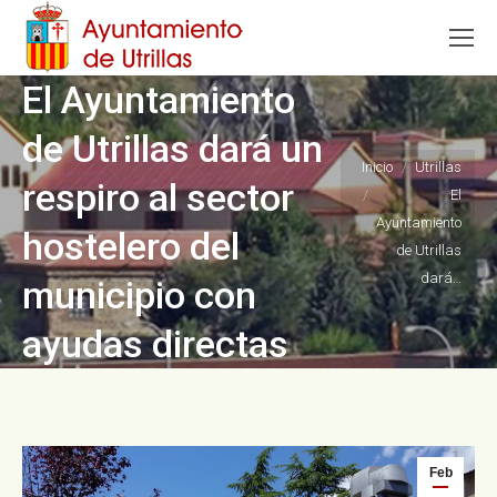
El Ayuntamiento
de Utrillas dará un
Estás aquí:
Inicio
Utrillas
respiro al sector
El
Ayuntamiento
hostelero del
de Utrillas
dará…
municipio con
ayudas directas
Feb