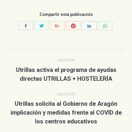
Compartir esta publicación
Compartir
Compartir
Compartir
Compartir
Compartir
Compartir
con
con
con
con
con
con
Twitter
Pinterest
WhatsApp
Facebook
Google+
LinkedIn
Navegación
ANTERIOR
entre
Utrillas activa el programa de ayudas
Publicación
publicaciones
directas UTRILLAS + HOSTELERÍA
anterior:
SIGUIENTE
Utrillas solicita al Gobierno de Aragón
implicación y medidas frente al COVID de
Publicación
siguiente:
los centros educativos