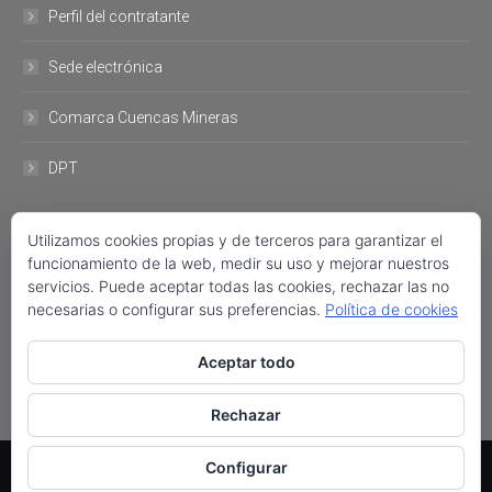
Perfil del contratante
Sede electrónica
Comarca Cuencas Mineras
DPT
DATOS DE CONTACTO
Utilizamos cookies propias y de terceros para garantizar el
funcionamiento de la web, medir su uso y mejorar nuestros
servicios. Puede aceptar todas las cookies, rechazar las no
Plaza del Ayuntamiento, 11 44760- Utrillas +34 978 757 001 FAX:
necesarias o configurar sus preferencias.
Política de cookies
+34 978 758 222 ayuntamiento@utrillas.org
Encuéntranos en:
Aceptar todo
Facebook
Twitter
Rechazar
AYUNTAMIENTO DE UTRILLAS © | 2017
Configurar