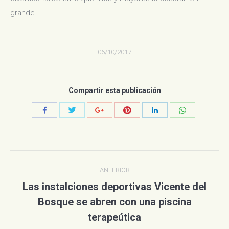
grande.
06/10/2017
Compartir esta publicación
Compartir
Compartir
Compartir
Compartir
Compartir
Compartir
con
con
con
con
con
con
Twitter
Pinterest
WhatsApp
Facebook
Google+
LinkedIn
Navegación
ANTERIOR
entre
Las instalciones deportivas Vicente del
publicaciones
Bosque se abren con una piscina
Publicación
anterior:
terapeútica