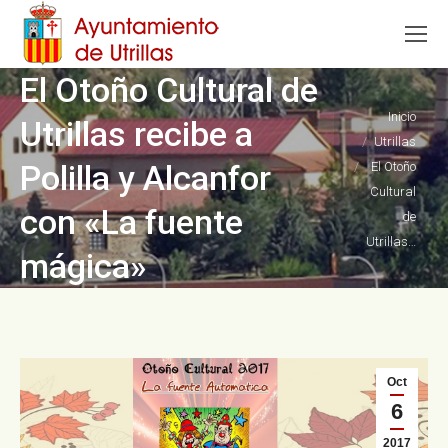
El Otoño Cultural de
Estás aquí:
Inicio
Utrillas recibe a
Utrillas
Polilla y Alcanfor
El Otoño
Cultural
con «La fuente
de
Utrillas…
mágica»
Oct
6
2017