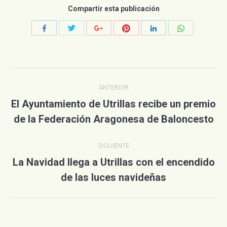
Compartir esta publicación
Compartir
Compartir
Compartir
Compartir
Compartir
Compartir
con
con
con
con
con
con
Twitter
Pinterest
WhatsApp
Facebook
Google+
LinkedIn
Navegación
ANTERIOR
entre
El Ayuntamiento de Utrillas recibe un premio
Publicación
publicaciones
de la Federación Aragonesa de Baloncesto
anterior:
SIGUIENTE
La Navidad llega a Utrillas con el encendido
Publicación
de las luces navideñas
siguiente: