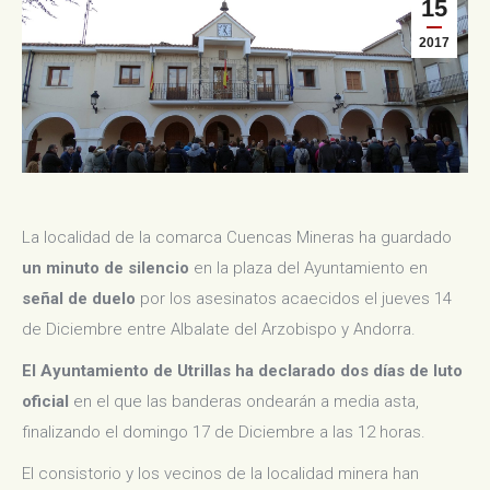
15
2017
La localidad de la comarca Cuencas Mineras ha guardado
un minuto de silencio
en la plaza del Ayuntamiento en
señal de duelo
por los asesinatos acaecidos el jueves 14
de Diciembre entre Albalate del Arzobispo y Andorra.
El Ayuntamiento de Utrillas ha declarado dos días de luto
oficial
en el que las banderas ondearán a media asta,
finalizando el domingo 17 de Diciembre a las 12 horas.
El consistorio y los vecinos de la localidad minera han