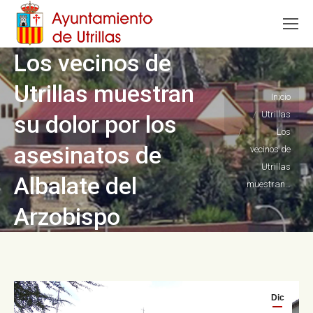
Los vecinos de
Utrillas muestran
Estás aquí:
Inicio
Utrillas
su dolor por los
Los
asesinatos de
vecinos de
Utrillas
Albalate del
muestran…
Arzobispo
Dic