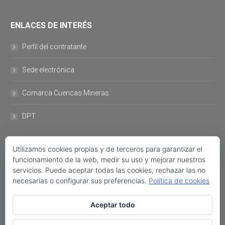
ENLACES DE INTERÉS
Perfil del contratante
Sede electrónica
Comarca Cuencas Mineras
DPT
Utilizamos cookies propias y de terceros para garantizar el
DATOS DE CONTACTO
funcionamiento de la web, medir su uso y mejorar nuestros
servicios. Puede aceptar todas las cookies, rechazar las no
Plaza del Ayuntamiento, 11 44760- Utrillas +34 978 757 001 FAX:
necesarias o configurar sus preferencias.
Política de cookies
+34 978 758 222 ayuntamiento@utrillas.org
Aceptar todo
Encuéntranos en:
Facebook
Twitter