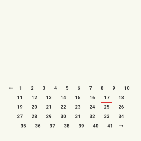
durante 2020 y 2021
02/06/2020
El Ayuntamiento de Utrillas ha suspendido a través de
una providencia de alcaldía, el cobro del impuesto de
terrazas y…
Leer más
1
2
3
4
5
6
7
8
9
10
11
12
13
14
15
16
17
18
19
20
21
22
23
24
25
26
27
28
29
30
31
32
33
34
35
36
37
38
39
40
41