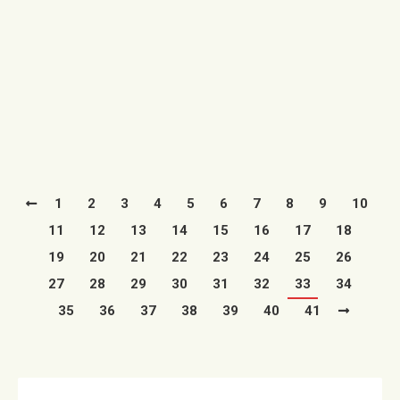
05/01/2022
Los niños de Utrillas recibirán sus regalos de mano de
los Reyes Magos en un entorno seguro y con
medidas…
Leer más
1
2
3
4
5
6
7
8
9
10
11
12
13
14
15
16
17
18
19
20
21
22
23
24
25
26
27
28
29
30
31
32
33
34
35
36
37
38
39
40
41