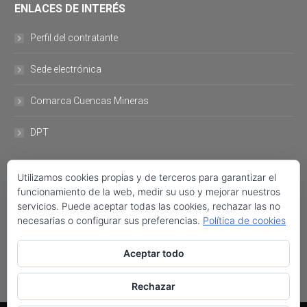
ENLACES DE INTERÉS
Perfil del contratante
Sede electrónica
Comarca Cuencas Mineras
DPT
Utilizamos cookies propias y de terceros para garantizar el
DATOS DE CONTACTO
funcionamiento de la web, medir su uso y mejorar nuestros
servicios. Puede aceptar todas las cookies, rechazar las no
Plaza del Ayuntamiento, 11 44760- Utrillas +34 978 757 001 FAX:
necesarias o configurar sus preferencias.
Política de cookies
+34 978 758 222 ayuntamiento@utrillas.org
Aceptar todo
Encuéntranos en:
Facebook
Twitter
Rechazar