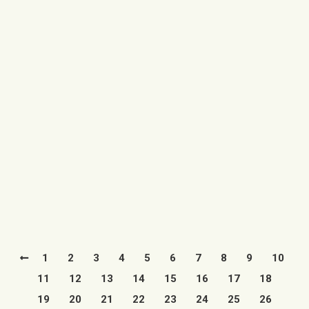
Utrillas instala WIFI gratuito en 12
espacios al aire libre
17/03/2021
El Ayuntamiento de Utrillas ofrece conexión a internet
de forma gratuita en edificios públicos y espacios al
aire libre, mediante…
Leer más
1
2
3
4
5
6
7
8
9
10
11
12
13
14
15
16
17
18
19
20
21
22
23
24
25
26