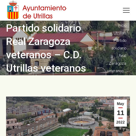
Partido solidario
Estás aquí:
Inicio
Utrillas
Real Zaragoza
Partido
solidario
veteranos – C.D.
Real
Zaragoza
Utrillas veteranos
veteranos…
May
11
2022