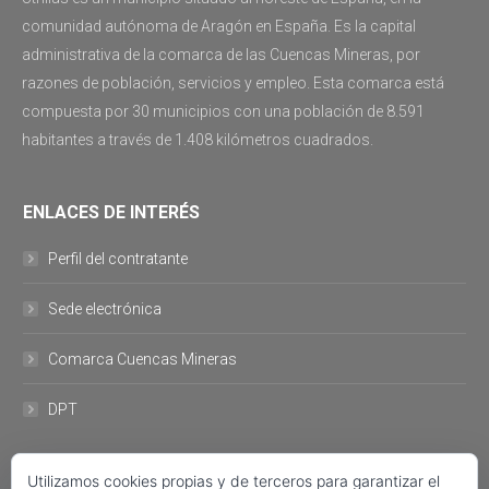
comunidad autónoma de Aragón en España. Es la capital
administrativa de la comarca de las Cuencas Mineras, por
razones de población, servicios y empleo. Esta comarca está
compuesta por 30 municipios con una población de 8.591
habitantes a través de 1.408 kilómetros cuadrados.
ENLACES DE INTERÉS
Perfil del contratante
Sede electrónica
Comarca Cuencas Mineras
DPT
DATOS DE CONTACTO
Utilizamos cookies propias y de terceros para garantizar el