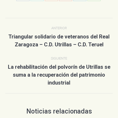
con
con
con
con
con
con
Twitter
Pinterest
WhatsApp
Facebook
Google+
LinkedIn
Navegación
ANTERIOR
entre
Triangular solidario de veteranos del Real
Publicación
publicaciones
Zaragoza – C.D. Utrillas – C.D. Teruel
anterior:
SIGUIENTE
La rehabilitación del polvorín de Utrillas se
suma a la recuperación del patrimonio
Publicación
siguiente:
industrial
Noticias relacionadas