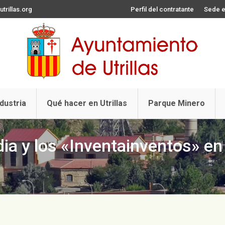
trillas.org
Perfil del contratante
Sede e
ndustria
Qué hacer en Utrillas
Parque Minero
ia y los «Inventainventos» en