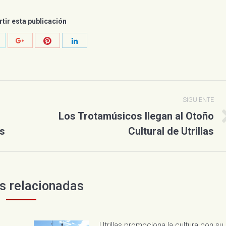
ir esta publicación
ompartir
Compartir
Compartir
Compartir
on
con
con
con
witter
Pinterest
Google+
LinkedIn
SIGUIENTE
Los Trotamúsicos llegan al Otoño
Publicación
as
Cultural de Utrillas
siguiente:
s relacionadas
Utrillas promociona la cultura con su