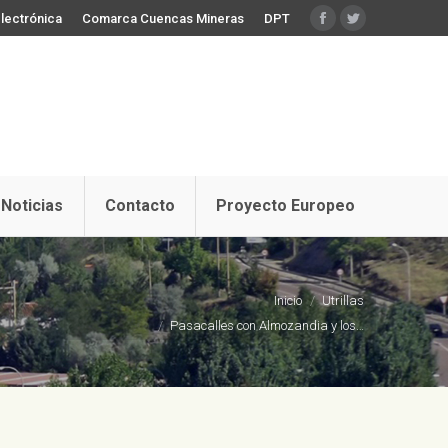
lectrónica
Comarca Cuencas Mineras
DPT
Facebook
Twitter
Noticias
Contacto
Proyecto Europeo
Estás aquí:
Inicio
Utrillas
Pasacalles con Almozandia y los…