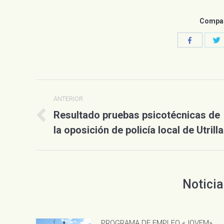
Compart
C
Compartir
c
con
T
Facebook
Navegación
ANTERIOR
entre
Resultado pruebas psicotécnicas de
Publicación
publicaciones
la oposición de policía local de Utrill
anterior:
Noticia
PROGRAMA DE EMPLEO «JOVEM»