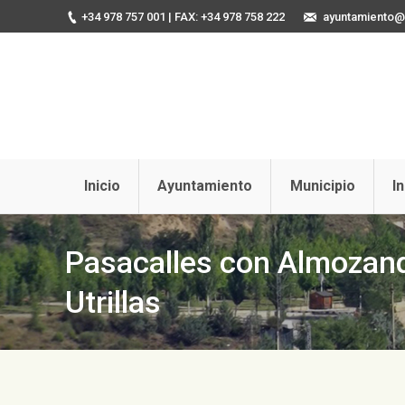
+34 978 757 001
| FAX: +34 978 758 222
ayuntamiento@u
Inicio
Ayuntamiento
Municipio
I
Pasacalles con Almozand
Utrillas