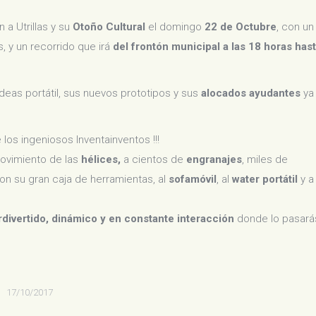
n a Utrillas y su
Otoño Cultural
el domingo
22 de Octubre
, con un
, y un recorrido que irá
del frontón municipal a las 18 horas has
eas portátil, sus nuevos prototipos y sus
alocados ayudantes
ya
 los ingeniosos Inventainventos !!!
movimiento de las
hélices,
a cientos de
engranajes
, miles de
con su gran caja de herramientas, al
sofamóvil
, al
water portátil
y a
divertido, dinámico y en constante interacción
donde lo pasará
17/10/2017