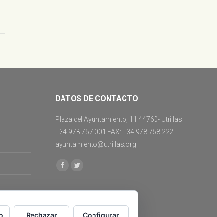
DATOS DE CONTACTO
Plaza del Ayuntamiento, 11 44760- Utrillas
+34 978 757 001 FAX: +34 978 758 222
ayuntamiento@utrillas.org
Encuéntranos en:
Facebook
Twitter
o
Rechazar
Configurar