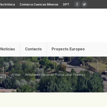
lectrónica
Comarca Cuencas Mineras
DPT
Facebook
Twitter
Noticias
Contacto
Proyecto Europeo
tás aquí:
Inicio
Utrillas
Resultados Oposición Policía Local: Pruebas…