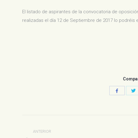
El listado de aspirantes de la convocatoria de oposició
realizadas el día 12 de Septiembre de 2017 lo podréis
Compart
C
Compartir
c
con
T
Facebook
Navegación
entre
ANTERIOR