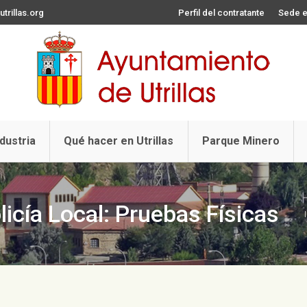
trillas.org
Perfil del contratante
Sede e
ndustria
Qué hacer en Utrillas
Parque Minero
icía Local: Pruebas Físicas
Es