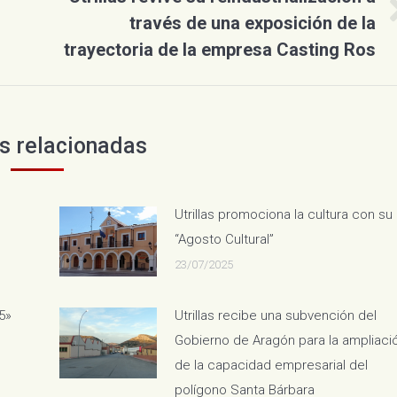
través de una exposición de la
Publicación
siguiente:
trayectoria de la empresa Casting Ros
s relacionadas
Utrillas promociona la cultura con su
“Agosto Cultural”
23/07/2025
5»
Utrillas recibe una subvención del
Gobierno de Aragón para la ampliaci
de la capacidad empresarial del
polígono Santa Bárbara