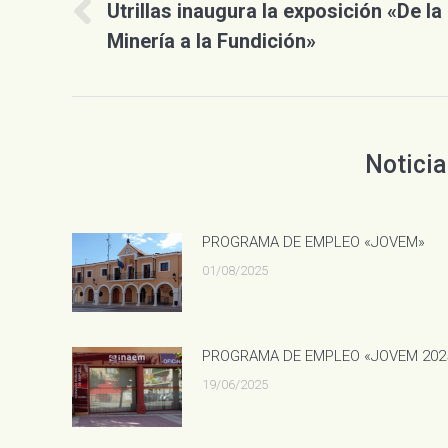
Utrillas inaugura la exposición «De la
publicaciones
Publicación
Minería a la Fundición»
anterior:
Noticia
PROGRAMA DE EMPLEO «JOVEM»
01/08/2025
PROGRAMA DE EMPLEO «JOVEM 202
19/06/2025