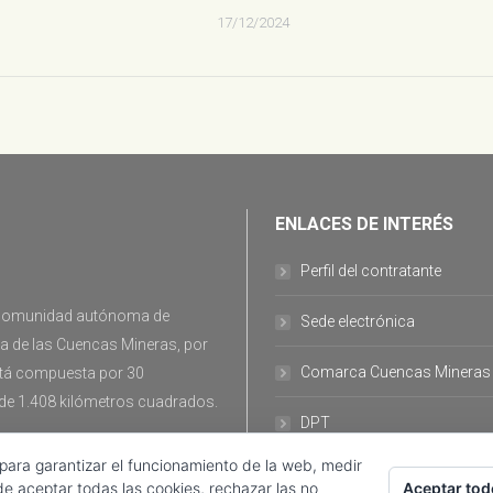
17/12/2024
ENLACES DE INTERÉS
Perfil del contratante
la comunidad autónoma de
Sede electrónica
ca de las Cuencas Mineras, por
Comarca Cuencas Mineras
stá compuesta por 30
 de 1.408 kilómetros cuadrados.
DPT
 para garantizar el funcionamiento de la web, medir
Aceptar tod
de aceptar todas las cookies, rechazar las no