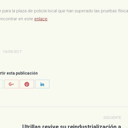
n para la plaza de policía local que han superado las pruebas físic
 encontrar en este
enlace
.
14/09/2017
ir esta publicación
ompartir
Compartir
Compartir
Compartir
on
con
con
con
witter
Pinterest
Google+
LinkedIn
SIGUIENTE
Utrillas revive su reindustrialización a