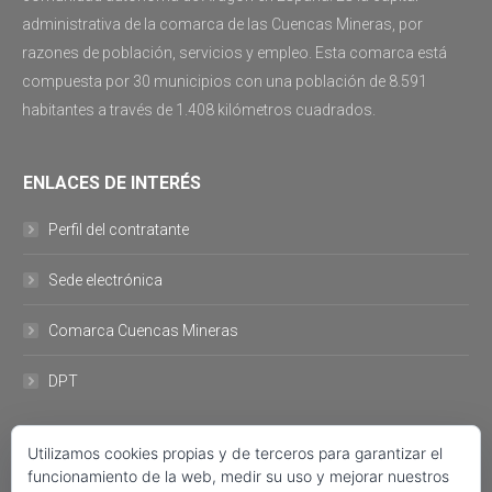
administrativa de la comarca de las Cuencas Mineras, por
razones de población, servicios y empleo. Esta comarca está
compuesta por 30 municipios con una población de 8.591
habitantes a través de 1.408 kilómetros cuadrados.
ENLACES DE INTERÉS
Perfil del contratante
Sede electrónica
Comarca Cuencas Mineras
DPT
DATOS DE CONTACTO
Utilizamos cookies propias y de terceros para garantizar el
funcionamiento de la web, medir su uso y mejorar nuestros