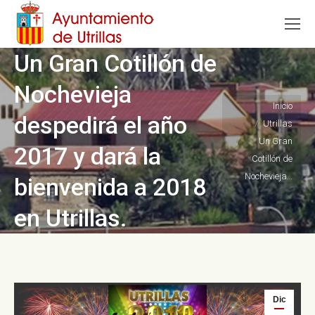
Un Gran Cotillón de
Nochevieja
Estás aquí:
Inicio
despedirá el año
Utrillas
Un Gran
2017 y dará la
Cotillón de
Nochevieja…
bienvenida a 2018
en Utrillas.
Dic