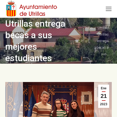
Utrillas entrega
Estás aquí:
Inicio
Utrillas
becas a sus
Utrillas
entrega
mejores
becas a
sus…
estudiantes
Ene
21
2023