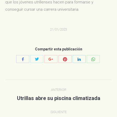
que los jóvenes utrillenses hacen para formarse y
conseguir cursar una carrera universitaria.
21/01/2023
Compartir esta publicación
Compartir
Compartir
Compartir
Compartir
Compartir
Compartir
con
con
con
con
con
con
Twitter
Pinterest
WhatsApp
Facebook
Google+
LinkedIn
Navegación
ANTERIOR
entre
Utrillas abre su piscina climatizada
Publicación
anterior:
publicaciones
SIGUIENTE