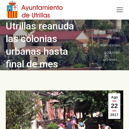
Utrillas reanuda
Estás aquí:
Inicio
Utrillas
las colonias
Utrillas
reanuda las
urbanas hasta
colonias
urbanas…
final de mes
Ago
22
2017