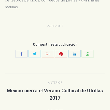
de tesoros perdidos, con juegos de piratas y gymkhanas
marinas.
22/08/2017
Compartir esta publicación
Compartir
Compartir
Compartir
Compartir
Compartir
Compartir
con
con
con
con
con
con
Twitter
Pinterest
WhatsApp
Facebook
Google+
LinkedIn
Navegación
ANTERIOR
entre
México cierra el Verano Cultural de Utrillas
Publicación
publicaciones
2017
anterior: