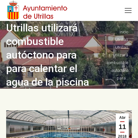
Utrillas utilizará
Estás aquí:
Inicio
combustible
Utrillas
Utrillas
autóctono para
utilizará
combustible
para calentar el
autóctono
agua de la piscina
para…
Abr
11
2018