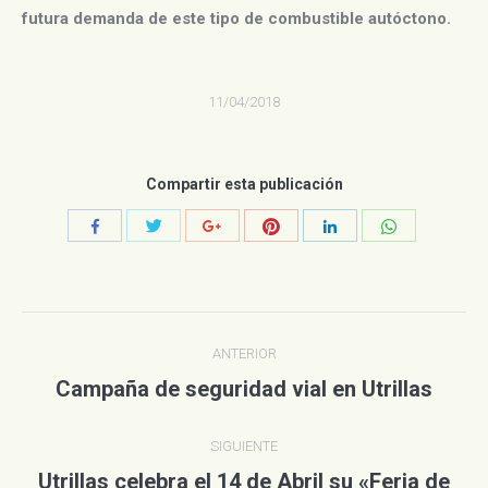
futura demanda de este tipo de combustible autóctono.
11/04/2018
Compartir esta publicación
Compartir
Compartir
Compartir
Compartir
Compartir
Compartir
con
con
con
con
con
con
Twitter
Pinterest
WhatsApp
Facebook
Google+
LinkedIn
Navegación
ANTERIOR
entre
Campaña de seguridad vial en Utrillas
Publicación
anterior:
publicaciones
SIGUIENTE
Utrillas celebra el 14 de Abril su «Feria de