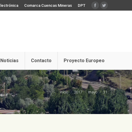
lectrónica
Comarca Cuencas Mineras
DPT
Facebook
Twitter
Noticias
Contacto
Proyecto Europeo
Estás aquí:
Inicio
2017
mayo
31