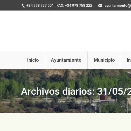
+34 978 757 001
| FAX: +34 978 758 222
ayuntamiento@u
Inicio
Ayuntamiento
Municipio
I
Archivos diarios:
31/05/