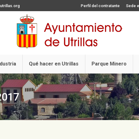
trillas.org
Perfil del contratante
Sede e
ndustria
Qué hacer en Utrillas
Parque Minero
2017