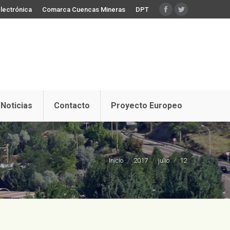
lectrónica
Comarca Cuencas Mineras
DPT
Facebook
Twitter
Noticias
Contacto
Proyecto Europeo
Estás aquí:
Inicio
2017
julio
12