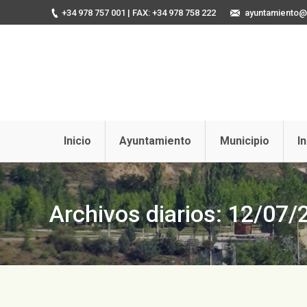
+34 978 757 001
| FAX: +34 978 758 222
ayuntamiento@u
Inicio
Ayuntamiento
Municipio
I
Archivos diarios:
12/07/