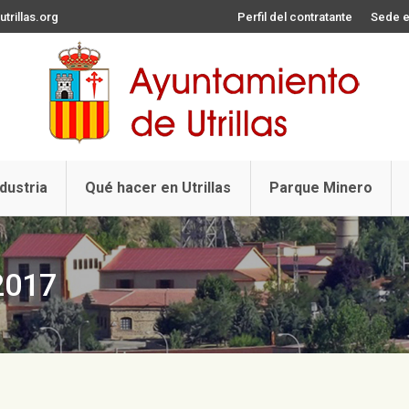
trillas.org
Perfil del contratante
Sede e
ndustria
Qué hacer en Utrillas
Parque Minero
2017