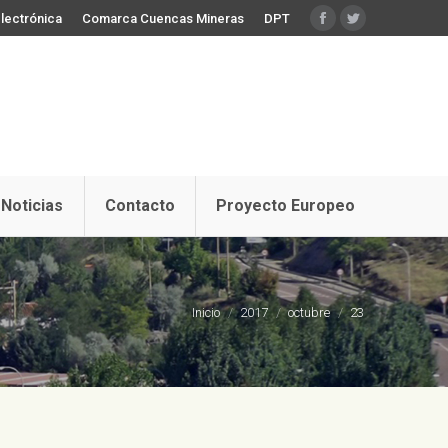
lectrónica
Comarca Cuencas Mineras
DPT
Facebook
Twitter
Noticias
Contacto
Proyecto Europeo
Estás aquí:
Inicio
2017
octubre
23