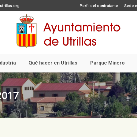
trillas.org
Perfil del contratante
Sede e
ndustria
Qué hacer en Utrillas
Parque Minero
2017