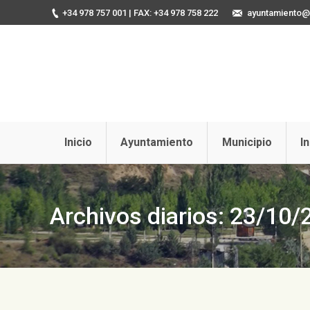
+34 978 757 001
| FAX: +34 978 758 222
ayuntamiento@u
Inicio
Ayuntamiento
Municipio
I
Archivos diarios:
23/10/