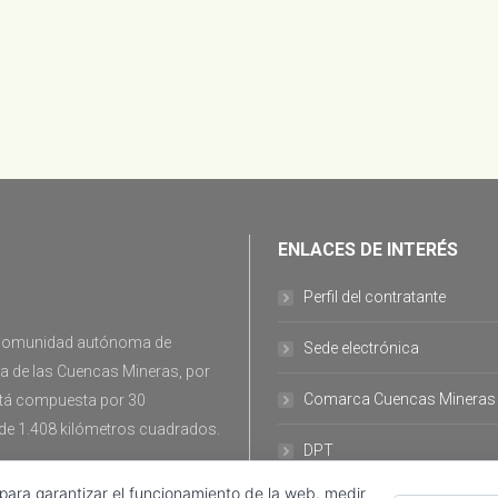
ENLACES DE INTERÉS
Perfil del contratante
la comunidad autónoma de
Sede electrónica
ca de las Cuencas Mineras, por
Comarca Cuencas Mineras
stá compuesta por 30
 de 1.408 kilómetros cuadrados.
DPT
 para garantizar el funcionamiento de la web, medir