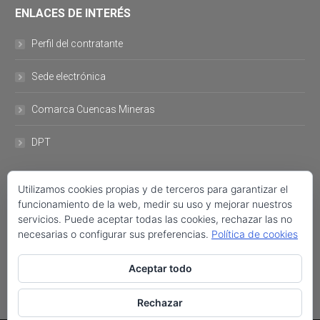
ENLACES DE INTERÉS
Perfil del contratante
Sede electrónica
Comarca Cuencas Mineras
DPT
DATOS DE CONTACTO
Utilizamos cookies propias y de terceros para garantizar el
funcionamiento de la web, medir su uso y mejorar nuestros
servicios. Puede aceptar todas las cookies, rechazar las no
Plaza del Ayuntamiento, 11 44760- Utrillas +34 978 757 001 FAX:
necesarias o configurar sus preferencias.
Política de cookies
+34 978 758 222 ayuntamiento@utrillas.org
Encuéntranos en:
Aceptar todo
Facebook
Twitter
Rechazar