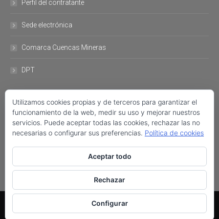
Perfil del contratante
Sede electrónica
Comarca Cuencas Mineras
DPT
DATOS DE CONTACTO
Utilizamos cookies propias y de terceros para garantizar el
funcionamiento de la web, medir su uso y mejorar nuestros
servicios. Puede aceptar todas las cookies, rechazar las no
Plaza del Ayuntamiento, 11 44760- Utrillas +34 978 757 001 FAX:
necesarias o configurar sus preferencias.
Política de cookies
+34 978 758 222 ayuntamiento@utrillas.org
Encuéntranos en:
Aceptar todo
Facebook
Twitter
Rechazar
AYUNTAMIENTO DE UTRILLAS © | 2017
Configurar
Aviso legal
|
Política de cookies