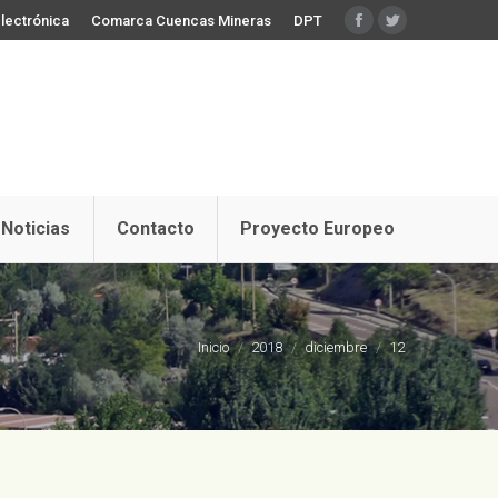
lectrónica
Comarca Cuencas Mineras
DPT
Facebook
Twitter
Noticias
Contacto
Proyecto Europeo
Estás aquí:
Inicio
2018
diciembre
12