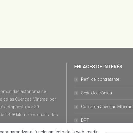
ENLACES DE INTERÉS
Perfil del contratante
la comunidad autónoma de
Sede electrónica
ca de las Cuencas Mineras, por
Comarca Cuencas Mineras
stá compuesta por 30
 de 1.408 kilómetros cuadrados.
DPT
 para garantizar el funcionamiento de la web, medir