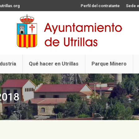
trillas.org
Perfil del contratante
Sede e
ndustria
Qué hacer en Utrillas
Parque Minero
2018