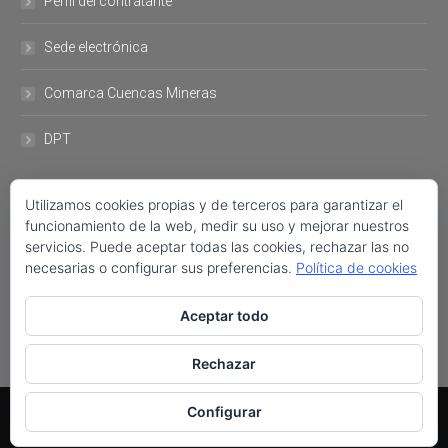
Perfil del contratante
Sede electrónica
Comarca Cuencas Mineras
DPT
Utilizamos cookies propias y de terceros para garantizar el
DATOS DE CONTACTO
funcionamiento de la web, medir su uso y mejorar nuestros
servicios. Puede aceptar todas las cookies, rechazar las no
Plaza del Ayuntamiento, 11 44760- Utrillas +34 978 757 001 FAX:
necesarias o configurar sus preferencias.
Política de cookies
+34 978 758 222 ayuntamiento@utrillas.org
Aceptar todo
Encuéntranos en:
Facebook
Twitter
Rechazar
AYUNTAMIENTO DE UTRILLAS © | 2017
Configurar
Aviso legal
|
Política de cookies