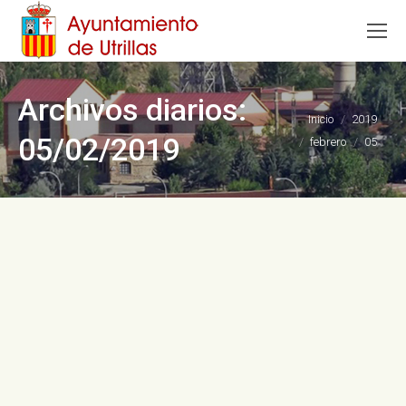
Archivos diarios:
Estás aquí:
Inicio
2019
05/02/2019
febrero
05