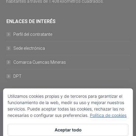
habitantes a través de 1.408 kilómetros cuadrados.
ENLACES DE INTERÉS
Perfil del contratante
Sede electrónica
Comarca Cuencas Mineras
DPT
DATOS DE CONTACTO
Utilizamos cookies propias y de terceros para garantizar el
funcionamiento de la web, medir su uso y mejorar nuestros
servicios. Puede aceptar todas las cookies, rechazar las no
Plaza del Ayuntamiento, 11 44760- Utrillas +34 978 757 001 FAX:
necesarias o configurar sus preferencias.
Política de cookies
+34 978 758 222 ayuntamiento@utrillas.org
Encuéntranos en:
Aceptar todo
Facebook
Twitter