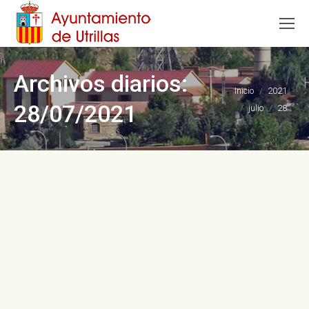
Archivos diarios:
Estás aquí:
Inicio
2021
28/07/2021
julio
28
Utrillas amplía los días de apertura de
los museos del Parque Temático de la
Minería en agosto
28/07/2021