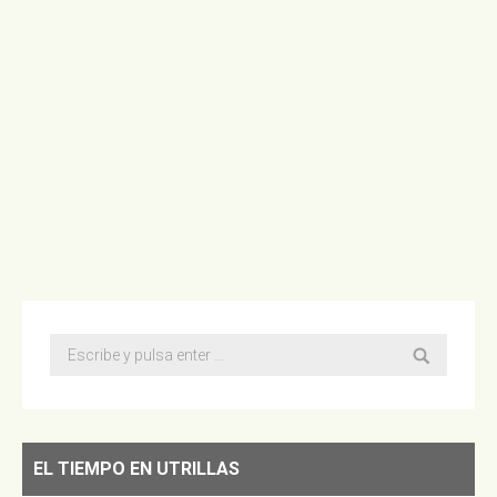
La afluencia de turistas crece durante el mes de
agosto en Utrillas, una situación que lleva al
Ayuntamiento de la localidad minera a ampliar los
días de apertura de los museos del Parque
Temático de la Minería y el Ferrocarril de Utrillas que
abrirán durante este mes todos los días a
excepción de los lunes,…
Buscar:
EL TIEMPO EN UTRILLAS