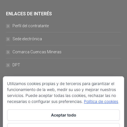
ENLACES DE INTERÉS
Perfil del contratante
Sede electrónica
Comarca Cuencas Mineras
DPT
DATOS DE CONTACTO
Utilizamos cookies propias y de terceros para garantizar el
funcionamiento de la web, medir su uso y mejorar nuestros
servicios. Puede aceptar todas las cookies, rechazar las no
Plaza del Ayuntamiento, 11 44760- Utrillas +34 978 757 001 FAX:
necesarias o configurar sus preferencias.
Política de cookies
+34 978 758 222 ayuntamiento@utrillas.org
Encuéntranos en:
Aceptar todo
Facebook
Twitter