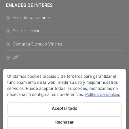
ENLACES DE INTERÉS
Perfil del contratante
Sede electrónica
Comarca Cuencas Mineras
DPT
DATOS DE CONTACTO
Utilizamos cookies propias y de terceros para garantizar el
funcionamiento de la web, medir su uso y mejorar nuestros
servicios. Puede aceptar todas las cookies, rechazar las no
Plaza del Ayuntamiento, 11 44760- Utrillas +34 978 757 001 FAX:
necesarias o configurar sus preferencias.
Política de cookies
+34 978 758 222 ayuntamiento@utrillas.org
Encuéntranos en:
Aceptar todo
Facebook
Twitter
Rechazar