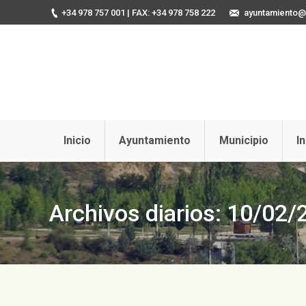
+34 978 757 001
| FAX: +34 978 758 222
ayuntamiento@u
Inicio
Ayuntamiento
Municipio
I
Archivos diarios:
10/02/