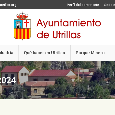
trillas.org
Perfil del contratante
Sede e
ndustria
Qué hacer en Utrillas
Parque Minero
2024