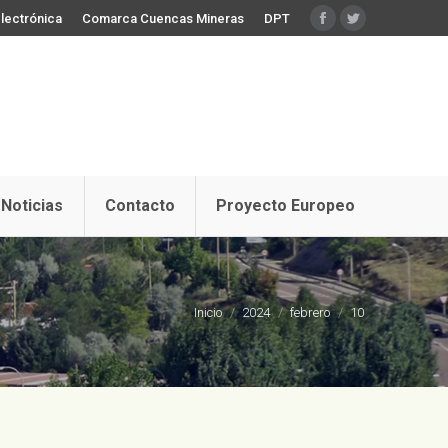
lectrónica
Comarca Cuencas Mineras
DPT
Facebook
Twitter
Noticias
Contacto
Proyecto Europeo
Estás aquí:
Inicio
2024
febrero
10