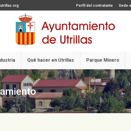
trillas.org
Perfil del contratante
Sede e
ndustria
Qué hacer en Utrillas
Parque Minero
tamiento