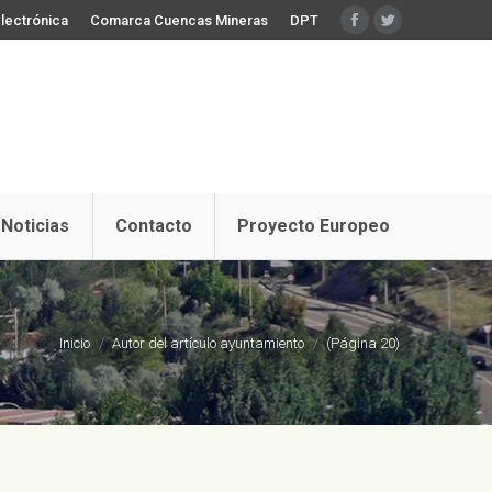
lectrónica
Comarca Cuencas Mineras
DPT
Facebook
Twitter
Noticias
Contacto
Proyecto Europeo
Estás aquí:
Inicio
Autor del artículo ayuntamiento
(Página 20)