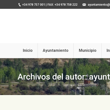
+34 978 757 001
| FAX: +34 978 758 222
ayuntamiento@u
Inicio
Ayuntamiento
Municipio
I
Archivos del autor:
ayun