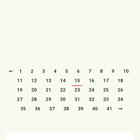
06/06/2021
El Ayuntamiento de Utrillas organiza una nueva edición
de colonias infantiles en la localidad para niños de 3 a
12…
Leer más
1
2
3
4
5
6
7
8
9
10
11
12
13
14
15
16
17
18
19
20
21
22
23
24
25
26
27
28
29
30
31
32
33
34
35
36
37
38
39
40
41