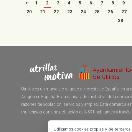
1
2
3
4
5
6
7
8
9
20
21
22
23
24
25
26
27
38
Utrillas es un municipio situado al noreste de España, en 
Aragón en España. Es la capital administrativa de la comar
razones de población, servicios y empleo. Esta comarca e
municipios con una población de 8.591 habitantes a través
Utilizamos cookies propias y de terceros