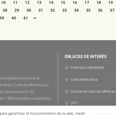
10
11
12
13
14
15
16
17
18
19
28
29
30
31
32
33
34
35
36
37
39
40
41
ENLACES DE INTERÉS
Perfil del contratante
la comunidad autónoma de
Sede electrónica
ca de las Cuencas Mineras, por
Comarca Cuencas Mineras
stá compuesta por 30
 de 1.408 kilómetros cuadrados.
DPT
 para garantizar el funcionamiento de la web, medir