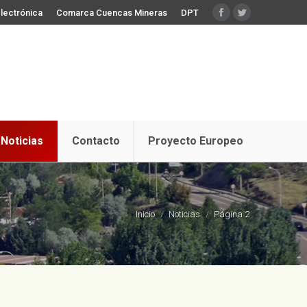
lectrónica
Comarca Cuencas Mineras
DPT
Facebook
Twitter
Noticias
Contacto
Proyecto Europeo
Estás aquí:
Inicio
Noticias
Página 2