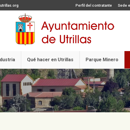
trillas.org
Perfil del contratante
Sede e
ndustria
Qué hacer en Utrillas
Parque Minero