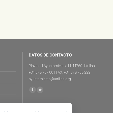
DATOS DE CONTACTO
Plaza del Ayuntamiento, 11 44760- Utrillas
+34 978 757 001 FAX: +34 978 758 222
ayuntamiento@utrillas.org
Encuéntranos en:
Facebook
Twitter