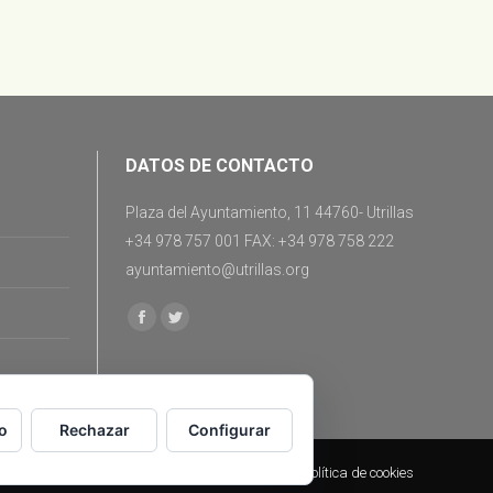
DATOS DE CONTACTO
Plaza del Ayuntamiento, 11 44760- Utrillas
+34 978 757 001 FAX: +34 978 758 222
ayuntamiento@utrillas.org
Encuéntranos en:
Facebook
Twitter
o
Rechazar
Configurar
Aviso legal
|
Política de cookies