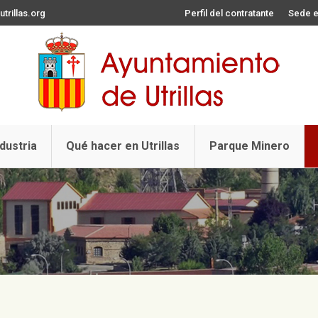
trillas.org
Perfil del contratante
Sede e
ndustria
Qué hacer en Utrillas
Parque Minero