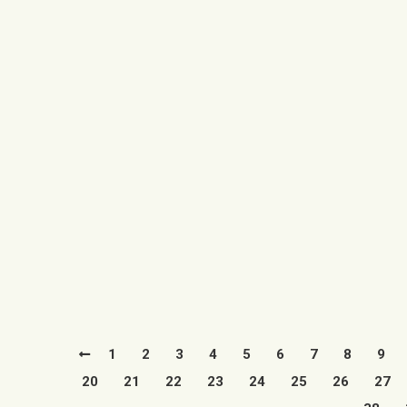
Se ha co
los niños plantando
Ayuntamie
100 árboles en el
subvenci
Parque Temático
financia
16/03/2022
primera 
profesio
Utrillas mejora un año más su
Leer má
entorno natural gracias a la
plantación de especies
autóctonas por los escolares
de la…
Leer más
1
2
3
4
5
6
7
8
9
20
21
22
23
24
25
26
27