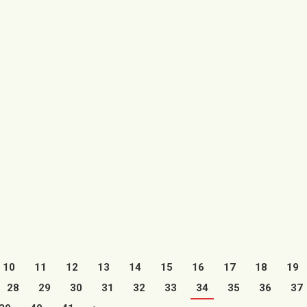
ncedido al
Asociacion de
nto de Utrillas una
Ucranianos
ón destinada a la
04/04/2022
ción del «Programa de
experiencia
La llegada del primer autobús
nal en…
de refugiados a la localidad de
Utrillas el pasado 18 de marzo,
s
sirvió de ejemplo…
Leer más
10
11
12
13
14
15
16
17
18
19
28
29
30
31
32
33
34
35
36
37