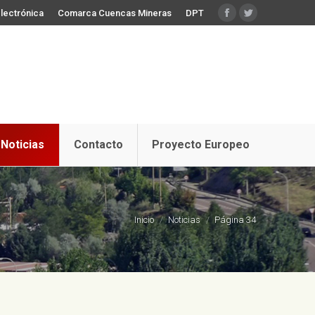
lectrónica
Comarca Cuencas Mineras
DPT
Facebook
Twitter
Noticias
Contacto
Proyecto Europeo
Estás aquí:
Inicio
Noticias
Página 34