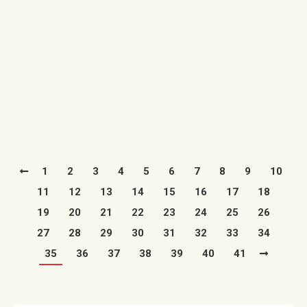
04/06/2022
El Ayuntamiento de Utrillas adelanta la temporada de
baños en sus piscinas municipales para paliar los
efectos de la ola…
Leer más
1
2
3
4
5
6
7
8
9
10
11
12
13
14
15
16
17
18
19
20
21
22
23
24
25
26
27
28
29
30
31
32
33
34
35
36
37
38
39
40
41