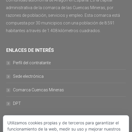
comunidad autónoma de Aragón en España. Es la capital
administrativa de la comarca de las Cuencas Mineras, por
razones de población, servicios y empleo. Esta comarca está
compuesta por 30 municipios con una población de 8.591
habitantes a través de 1.408 kilómetros cuadrados.
ENLACES DE INTERÉS
Perfil del contratante
Sede electrónica
Comarca Cuencas Mineras
DPT
Utilizamos cookies propias y de terceros para garantizar el
DATOS DE CONTACTO
funcionamiento de la web, medir su uso y mejorar nuestros