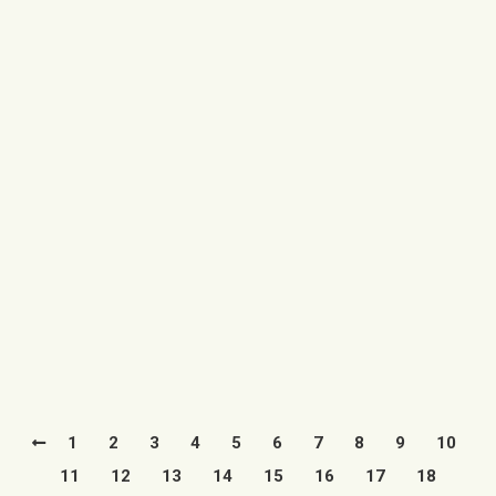
El Ayuntamiento de Utrillas da
visibilidad al I Convenio Colectivo de
sus trabajadores
30/06/2022
Hoy 30 de junio se ha dado visibilidad al convenio
colectivo de los trabajadores del Ayuntamiento de
Utrillas que se…
Leer más
1
2
3
4
5
6
7
8
9
10
11
12
13
14
15
16
17
18