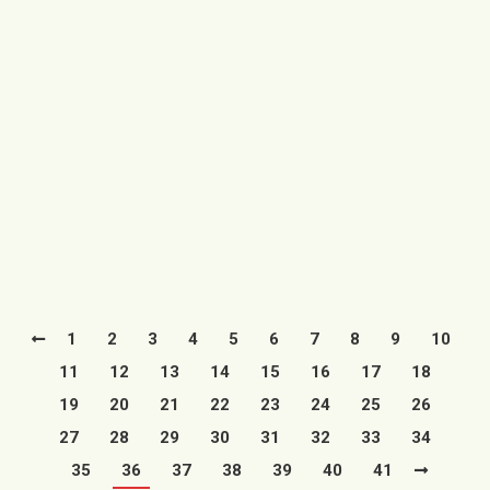
nuevo trazado ferroviario del Parque
Temático de la Minería y el Ferrocarril
12/07/2017
En el presente día, el Ayuntamiento de la capital de las
Cuencas Mineras ha presentado el Plan de
Dinamización Turística…
Leer más
1
2
3
4
5
6
7
8
9
10
11
12
13
14
15
16
17
18
19
20
21
22
23
24
25
26
27
28
29
30
31
32
33
34
35
36
37
38
39
40
41