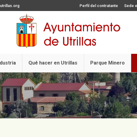
trillas.org
Perfil del contratante
Sede e
ndustria
Qué hacer en Utrillas
Parque Minero