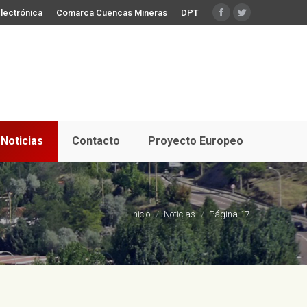
lectrónica
Comarca Cuencas Mineras
DPT
Facebook
Twitter
Noticias
Contacto
Proyecto Europeo
Estás aquí:
Inicio
Noticias
Página 17