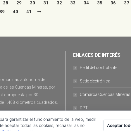
28
29
30
31
32
33
34
35
36
37
39
40
41
ENLACES DE INTERÉS
Perfil del contratante
la comunidad autónoma de
Sede electrónica
ca de las Cuencas Mineras, por
Comarca Cuencas Mineras
stá compuesta por 30
 de 1.408 kilómetros cuadrados.
DPT
 para garantizar el funcionamiento de la web, medir
Aceptar tod
de aceptar todas las cookies, rechazar las no