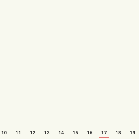
Utrillas elimina el
ERTURA
impuesto de terrazas
SIO DE
a los bares durante
LLAS
2020 y 2021
20
02/06/2020
amiento informa que la
ra del gimnasio
El Ayuntamiento de Utrillas ha
 se realizará el
suspendido a través de una
unes 8 de junio. El
providencia de alcaldía, el
…
cobro del impuesto de terrazas
y…
s
Leer más
10
11
12
13
14
15
16
17
18
19