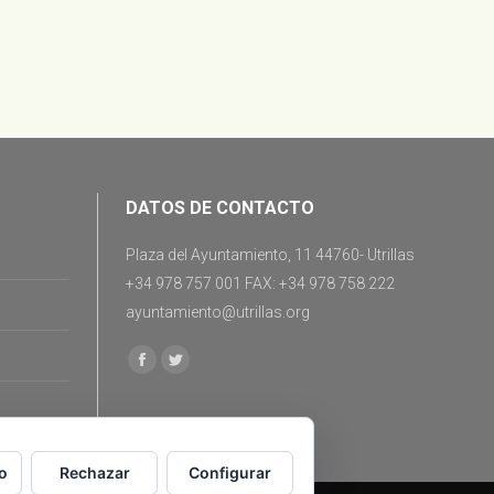
DATOS DE CONTACTO
Plaza del Ayuntamiento, 11 44760- Utrillas
+34 978 757 001 FAX: +34 978 758 222
ayuntamiento@utrillas.org
Encuéntranos en:
Facebook
Twitter
o
Rechazar
Configurar