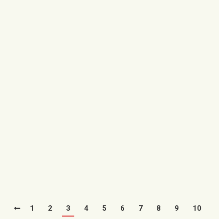
Utrillas muestra su solidaridad con
los damnificados por los terremotos
de Turquía y Siria
22/02/2023
La solidaridad humanitaria en Utrillas y la cuenca
minera central vuelve a tener visibilidad con la recogida
de material de…
Leer más
1
2
3
4
5
6
7
8
9
10