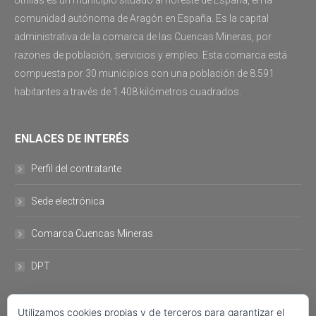
Utrillas es un municipio situado al noreste de España, en la
comunidad autónoma de Aragón en España. Es la capital
administrativa de la comarca de las Cuencas Mineras, por
razones de población, servicios y empleo. Esta comarca está
compuesta por 30 municipios con una población de 8.591
habitantes a través de 1.408 kilómetros cuadrados.
ENLACES DE INTERÉS
Perfil del contratante
Sede electrónica
Comarca Cuencas Mineras
DPT
Utilizamos cookies propias y de terceros para garantizar el
DATOS DE CONTACTO